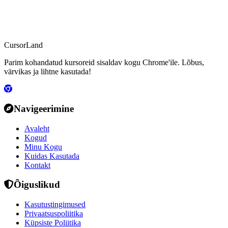
CursorLand
Parim kohandatud kursoreid sisaldav kogu Chrome'ile. Lõbus,
värvikas ja lihtne kasutada!
Navigeerimine
Avaleht
Kogud
Minu Kogu
Kuidas Kasutada
Kontakt
Õiguslikud
Kasutustingimused
Privaatsuspoliitika
Küpsiste Poliitika