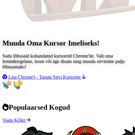
Muuda Oma Kursor
Imeliseks!
Sadu lõbusaid kohandatud kursoreid Chrome'ile. Vali oma
lemmiktegelane, loom või äge disain ning muuda sirvimine palju
lõbusamaks!
Lisa Chrome'i - Tasuta
Sirvi Kursorite
Populaarsed Kogud
Vaata Kõiki