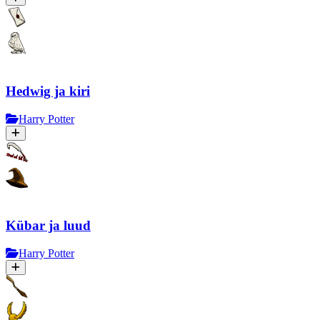
Hedwig ja kiri
Harry Potter
Kübar ja luud
Harry Potter