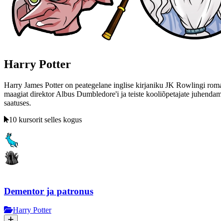
Harry Potter
Harry James Potter on peategelane inglise kirjaniku JK Rowlingi roma
maagiat direktor Albus Dumbledore'i ja teiste kooliõpetajate juhenda
saatuses.
10 kursorit selles kogus
Dementor ja patronus
Harry Potter