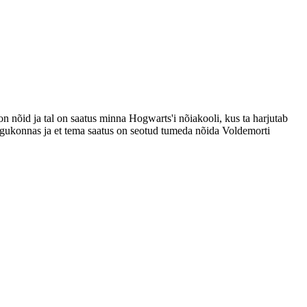
 nõid ja tal on saatus minna Hogwarts'i nõiakooli, kus ta harjutab
kogukonnas ja et tema saatus on seotud tumeda nõida Voldemorti