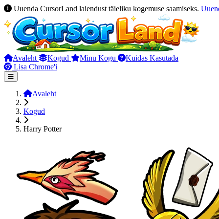
Uuenda CursorLand laiendust täieliku kogemuse saamiseks.
Uuen
Avaleht
Kogud
Minu Kogu
Kuidas Kasutada
Lisa Chrome'i
Avaleht
Kogud
Harry Potter