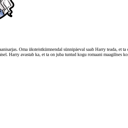
anisarjas. Oma üksteistkümnendal sünnipäeval saab Harry teada, et ta on
misel. Harry avastab ka, et ta on juba tuntud kogu romaani maagilises 