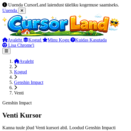
Uuenda CursorLand laiendust täieliku kogemuse saamiseks.
Uuenda
Avaleht
Kogud
Minu Kogu
Kuidas Kasutada
Lisa Chrome'i
Avaleht
Kogud
Genshin Impact
Venti
Genshin Impact
Venti Kursor
Kanna tuule jõud Venti kursori abil. Loodud Genshin Impacti