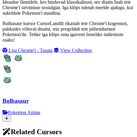
Ideaalne fännidele, kes hindavad klassikalisust, see disain lisab teie
Chrome'i sirvimisse nostalgiat. Iga klõps tuletab meelde ajalugu, kui
sukeldute Pokemon'i maailma.
Bulbasaur kursor CursorLandilt rikastab teie Chrome'i kogemust,
pakkudes võluvat disaini, mis peegeldab teie pühendumust
Pokemon'ile. Tehke iga klõps oma igavesti õnnelike mälestuste
osaks!
Lisa Chrome'i - Tasuta
View Collection
Bulbasaur
Pokemon Anime
Related Cursors