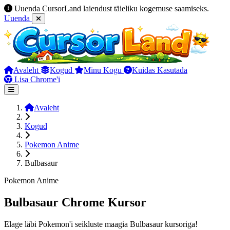
Uuenda CursorLand laiendust täieliku kogemuse saamiseks.
Uuenda
Avaleht
Kogud
Minu Kogu
Kuidas Kasutada
Lisa Chrome'i
Avaleht
Kogud
Pokemon Anime
Bulbasaur
Pokemon Anime
Bulbasaur Chrome Kursor
Elage läbi Pokemon'i seikluste maagia Bulbasaur kursoriga!