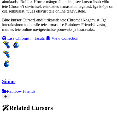
ainulaadse Roblox Horror mängu fännidele, see kursor lisab võlu
teie Chrome'i sirvimisel, esindades armastatud tegelast. Iga klõps on
osa seiklusest, tuues elevust teie online tegevustele.
Blue kursor CursorLandilt rikastab teie Chrome'i kogemust. Iga
interaktsioon toob esile teie armastuse Rainbow Friends'i vastu,
muutes teie online navigeerimise põnevaks ja haaravaks.
Lisa Chrome'i - Tasuta
View Collection
Sinine
Rainbow Friends
Related Cursors