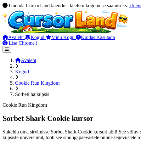
Uuenda CursorLand laiendust täieliku kogemuse saamiseks.
Uuen
Avaleht
Kogud
Minu Kogu
Kuidas Kasutada
Lisa Chrome'i
Avaleht
Kogud
Cookie Run Kingdom
Sorbeti haiküpsis
Cookie Run Kingdom
Sorbet Shark Cookie kursor
Sukeldu oma sirvimisse Sorbet Shark Cookie kursori abil! See võluv 
küpsiste universumit, toob see sinu igapäevastele online-tegevustele 