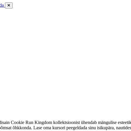
da
disain Cookie Run Kingdom kollektsioonist ühendab mängulise esteetika
rõõmsat õhkkonda. Lase oma kursori peegeldada sinu isikupära, nautides