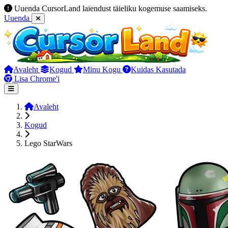
Uuenda CursorLand laiendust täieliku kogemuse saamiseks.
Uuenda
Avaleht
Kogud
Minu Kogu
Kuidas Kasutada
Lisa Chrome'i
Avaleht
Kogud
Lego StarWars