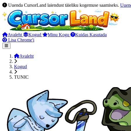
Uuenda CursorLand laiendust täieliku kogemuse saamiseks.
Uuen
Avaleht
Kogud
Minu Kogu
Kuidas Kasutada
Lisa Chrome'i
Avaleht
Kogud
TUNIC