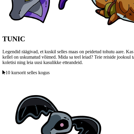
TUNIC
Legendid räägivad, et kuskil selles maas on peidetud tohutu aare. Kas 
kellel on uskumatud võimed. Mida sa teel leiad? Teie reiside jooksul t
koletisi ning leia uusi kasulikke etteandeid.
10 kursorit selles kogus