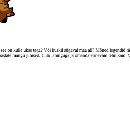
see on kulla ukse taga? Või kuskil sügaval maa all? Mõned legendid rääg
aastate mängu juhised. Liitu lahinguga ja omanda erinevaid tehnikaid. Vee