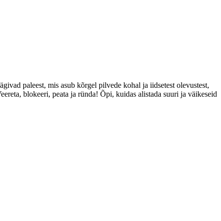
ivad paleest, mis asub kõrgel pilvede kohal ja iidsetest olevustest,
reta, blokeeri, peata ja ründa! Õpi, kuidas alistada suuri ja väikeseid