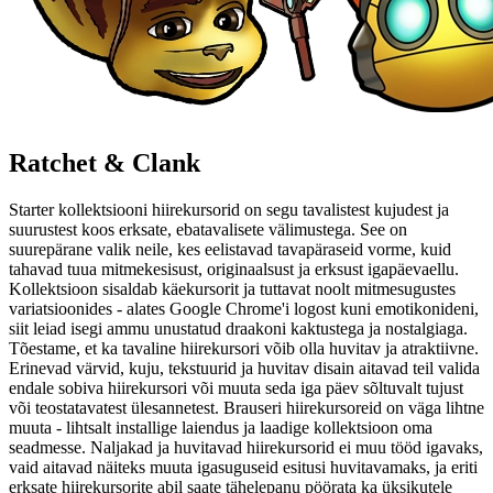
Ratchet & Clank
Starter kollektsiooni hiirekursorid on segu tavalistest kujudest ja
suurustest koos erksate, ebatavalisete välimustega. See on
suurepärane valik neile, kes eelistavad tavapäraseid vorme, kuid
tahavad tuua mitmekesisust, originaalsust ja erksust igapäevaellu.
Kollektsioon sisaldab käekursorit ja tuttavat noolt mitmesugustes
variatsioonides - alates Google Chrome'i logost kuni emotikonideni,
siit leiad isegi ammu unustatud draakoni kaktustega ja nostalgiaga.
Tõestame, et ka tavaline hiirekursori võib olla huvitav ja atraktiivne.
Erinevad värvid, kuju, tekstuurid ja huvitav disain aitavad teil valida
endale sobiva hiirekursori või muuta seda iga päev sõltuvalt tujust
või teostatavatest ülesannetest. Brauseri hiirekursoreid on väga lihtne
muuta - lihtsalt installige laiendus ja laadige kollektsioon oma
seadmesse. Naljakad ja huvitavad hiirekursorid ei muu tööd igavaks,
vaid aitavad näiteks muuta igasuguseid esitusi huvitavamaks, ja eriti
erksate hiirekursorite abil saate tähelepanu pöörata ka üksikutele