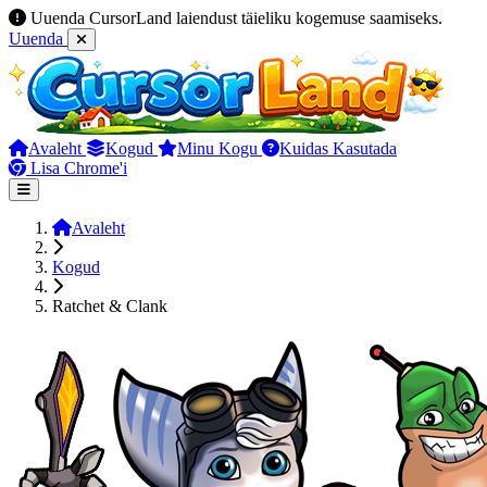
Uuenda CursorLand laiendust täieliku kogemuse saamiseks.
Uuenda
Avaleht
Kogud
Minu Kogu
Kuidas Kasutada
Lisa Chrome'i
Avaleht
Kogud
Ratchet & Clank