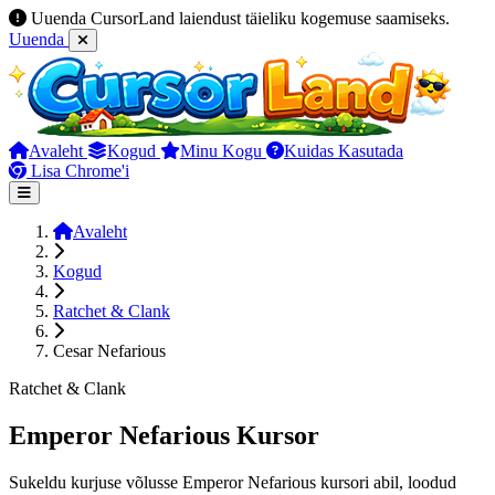
Uuenda CursorLand laiendust täieliku kogemuse saamiseks.
Uuenda
Avaleht
Kogud
Minu Kogu
Kuidas Kasutada
Lisa Chrome'i
Avaleht
Kogud
Ratchet & Clank
Cesar Nefarious
Ratchet & Clank
Emperor Nefarious Kursor
Sukeldu kurjuse võlusse Emperor Nefarious kursori abil, loodud