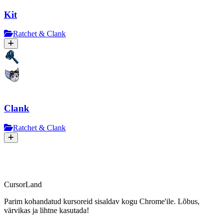
Kit
Ratchet & Clank
Clank
Ratchet & Clank
CursorLand
Parim kohandatud kursoreid sisaldav kogu Chrome'ile. Lõbus,
värvikas ja lihtne kasutada!