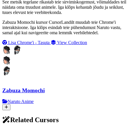
See metsik tegelane rikastab teie sirvimiskogemust, võimaldades teil
näidata oma truudust animele. Iga klõps kehastab jõudu ja seiklust,
tuues elevust teie veebiteekonda.
Zabuza Momochi kursor CursorLandilt muudab teie Chrome'i
interaktsioone. Iga klõps esindab teie pühendumust Naruto vastu,
samal ajal kui navigeerite oma lemmik veebilehtedel.
Lisa Chrome'i - Tasuta
View Collection
Zabuza Momochi
Naruto Anime
Related Cursors