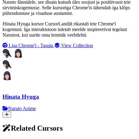
Naruto fännidele, see disain kutsub üles soojust ja positiivsust teie
sirvimiskogemusse. Selle kursoriga Chrome'is tähendab iga klõps
pühendumuse ja visaduse austamist.
Hinata Hyuga kursor CursorLandilt rikastab teie Chrome'i
kogemust. Iga interaktsioon tuletab meelde inspireerivat tegelast
Narutost, kui uurite oma lemmik veebilehti.
Lisa Chrome'i - Tasuta
View Collection
Hinata Hyuga
Naruto Anime
Related Cursors