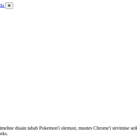
da
meline disain tabab Pokemon'i olemust, muutes Chrome'i sirvimise seik
seks.