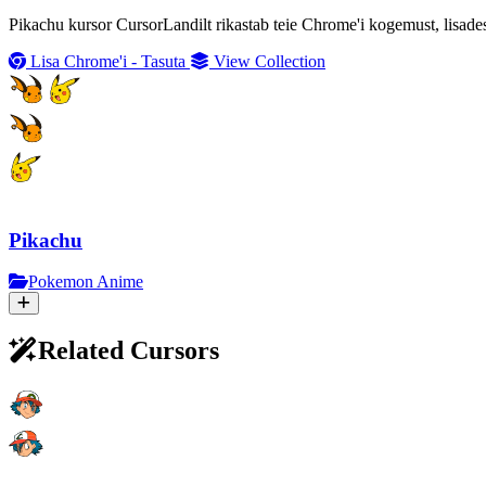
Pikachu kursor CursorLandilt rikastab teie Chrome'i kogemust, lisad
Lisa Chrome'i - Tasuta
View Collection
Pikachu
Pokemon Anime
Related Cursors