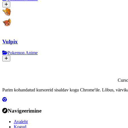
Vulpix
Pokemon Anime
Curs
Parim kohandatud kursoreid sisaldav kogu Chrome'ile. Lõbus, värvikas
Navigeerimine
Avaleht
Kogud