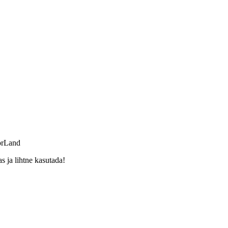
orLand
 ja lihtne kasutada!