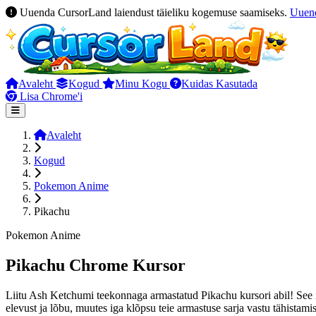
Uuenda CursorLand laiendust täieliku kogemuse saamiseks.
Uuen
Avaleht
Kogud
Minu Kogu
Kuidas Kasutada
Lisa Chrome'i
Avaleht
Kogud
Pokemon Anime
Pikachu
Pokemon Anime
Pikachu Chrome Kursor
Liitu Ash Ketchumi teekonnaga armastatud Pikachu kursori abil! See i
elevust ja lõbu, muutes iga klõpsu teie armastuse sarja vastu tähistami