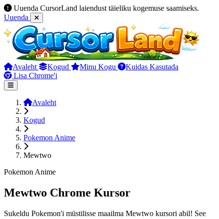
Uuenda CursorLand laiendust täieliku kogemuse saamiseks.
Uuenda
Avaleht
Kogud
Minu Kogu
Kuidas Kasutada
Lisa Chrome'i
Avaleht
Kogud
Pokemon Anime
Mewtwo
Pokemon Anime
Mewtwo Chrome Kursor
Sukeldu Pokemon'i müstilisse maailma Mewtwo kursori abil! See