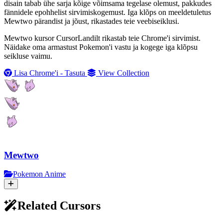
disain tabab ühe sarja kõige võimsama tegelase olemust, pakkudes
fännidele epohhelist sirvimiskogemust. Iga klõps on meeldetuletus
Mewtwo pärandist ja jõust, rikastades teie veebiseiklusi.
Mewtwo kursor CursorLandilt rikastab teie Chrome'i sirvimist.
Näidake oma armastust Pokemon'i vastu ja kogege iga klõpsu
seikluse vaimu.
Lisa Chrome'i - Tasuta
View Collection
Mewtwo
Pokemon Anime
Related Cursors