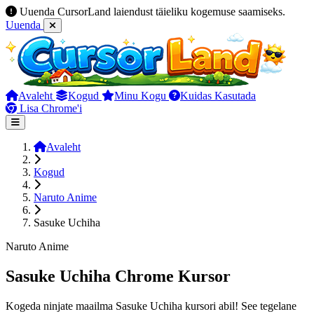
Uuenda CursorLand laiendust täieliku kogemuse saamiseks.
Uuenda
Avaleht
Kogud
Minu Kogu
Kuidas Kasutada
Lisa Chrome'i
Avaleht
Kogud
Naruto Anime
Sasuke Uchiha
Naruto Anime
Sasuke Uchiha Chrome Kursor
Kogeda ninjate maailma Sasuke Uchiha kursori abil! See tegelane