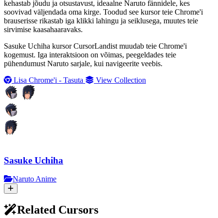
kehastab jõudu ja otsustavust, ideaalne Naruto fännidele, kes
soovivad väljendada oma kirge. Toodud see kursor teie Chrome'i
brauserisse rikastab iga klikki lahingu ja seiklusega, muutes teie
sirvimise kaasahaaravaks.
Sasuke Uchiha kursor CursorLandist muudab teie Chrome'i
kogemust. Iga interaktsioon on võimas, peegeldades teie
pühendumust Naruto sarjale, kui navigeerite veebis.
Lisa Chrome'i - Tasuta
View Collection
Sasuke Uchiha
Naruto Anime
Related Cursors